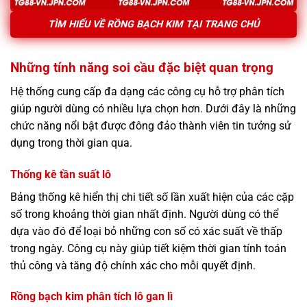
TÌM HIỂU VỀ RỒNG BẠCH KIM TẠI TRANG CHỦ
Những tính năng soi cầu đặc biệt quan trọng
Hệ thống cung cấp đa dạng các công cụ hỗ trợ phân tích
giúp người dùng có nhiều lựa chọn hơn. Dưới đây là những
chức năng nổi bật được đông đảo thành viên tin tưởng sử
dụng trong thời gian qua.
Thống kê tần suất lô
Bảng thống kê hiển thị chi tiết số lần xuất hiện của các cặp
số trong khoảng thời gian nhất định. Người dùng có thể
dựa vào đó để loại bỏ những con số có xác suất về thấp
trong ngày. Công cụ này giúp tiết kiệm thời gian tính toán
thủ công và tăng độ chính xác cho mỗi quyết định.
Rồng bạch kim phân tích lô gan lì