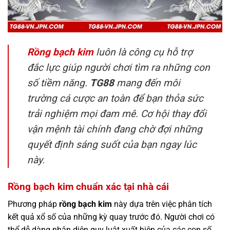
Rồng bạch kim
luôn là công cụ hỗ trợ
đắc lực giúp người chơi tìm ra những con
số tiềm năng.
TG88
mang đến môi
trường cá cược an toàn để bạn thỏa sức
trải nghiệm mọi đam mê. Cơ hội thay đổi
vận mệnh tài chính đang chờ đợi những
quyết định sáng suốt của bạn ngay lúc
này.
Rồng bạch kim chuẩn xác tại nhà cái
Phương pháp
rồng bạch kim
này dựa trên việc phân tích
kết quả xổ số của những kỳ quay trước đó. Người chơi có
thể dễ dàng nhận diện quy luật xuất hiện của các con số