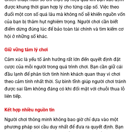
được khung thời gian hợp lý cho từng cặp số. Việc theo
đuổi một con số quá lâu mà không nổ sẽ khiến nguồn vốn
của bạn bị thâm hụt nghiêm trọng. Người chơi cần biết
điểm dừng đúng lúc để bảo toàn tài chính và tìm kiếm cơ
hội ở những số khác.
Giữ vững tâm lý chơi
Cảm xúc là yếu tố ảnh hưởng rất lớn đến quyết định đặt
cược của mỗi người trong quá trình chơi. Bạn cần giữ cái
đầu lạnh để phân tích tình hình khách quan thay vì chơi
theo cảm tính nhất thời. Sự bình tĩnh giúp người chơi tránh
được sai lầm không đáng có khi đối mặt với chuỗi thua lỗ
liên tiếp.
Kết hợp nhiều nguồn tin
Người chơi thông minh không bao giờ chỉ dựa vào một
phương pháp soi cầu duy nhất để đưa ra quyết định. Bạn