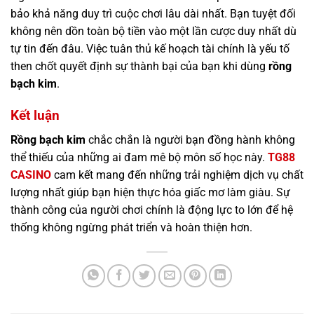
bảo khả năng duy trì cuộc chơi lâu dài nhất. Bạn tuyệt đối
không nên dồn toàn bộ tiền vào một lần cược duy nhất dù
tự tin đến đâu. Việc tuân thủ kế hoạch tài chính là yếu tố
then chốt quyết định sự thành bại của bạn khi dùng
rồng
bạch kim
.
Kết luận
Rồng bạch kim
chắc chắn là người bạn đồng hành không
thể thiếu của những ai đam mê bộ môn số học này.
TG88
CASINO
cam kết mang đến những trải nghiệm dịch vụ chất
lượng nhất giúp bạn hiện thực hóa giấc mơ làm giàu. Sự
thành công của người chơi chính là động lực to lớn để hệ
thống không ngừng phát triển và hoàn thiện hơn.