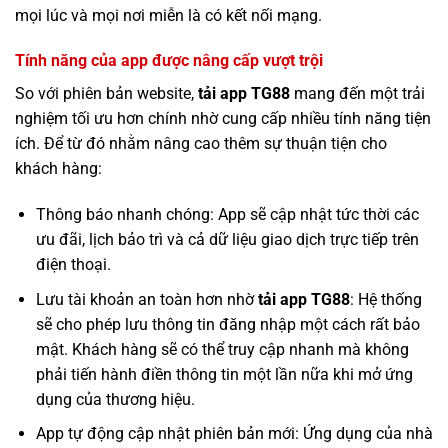
mọi lúc và mọi nơi miễn là có kết nối mạng.
Tính năng của app được nâng cấp vượt trội
So với phiên bản website,
tải app TG88
mang đến một trải
nghiệm tối ưu hơn chính nhờ cung cấp nhiều tính năng tiện
ích. Để từ đó nhằm nâng cao thêm sự thuận tiện cho
khách hàng:
Thông báo nhanh chóng: App sẽ cập nhật tức thời các
ưu đãi, lịch bảo trì và cả dữ liệu giao dịch trực tiếp trên
điện thoại.
Lưu tài khoản an toàn hơn nhờ
tải app TG88
: Hệ thống
sẽ cho phép lưu thông tin đăng nhập một cách rất bảo
mật. Khách hàng sẽ có thể truy cập nhanh mà không
phải tiến hành điền thông tin một lần nữa khi mở ứng
dụng của thương hiệu.
App tự động cập nhật phiên bản mới: Ứng dụng của nhà