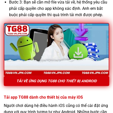
Bước 3: Bạn sẽ cần mở file vừa tải về, hệ thống yêu cầu
phải cấp quyền cho app không xác định. Anh em bắt
buộc phải cấp quyền thì quá trình tải mới được phép.
TẢI VỀ ỨNG DỤNG TG88 CHO THIẾT BỊ ANDROID
Tải app TG88 dành cho thiết bị của máy iOS
Người chơi dùng hệ điều hành iOS cũng có thể cài đặt ứng
dụng với quy trình tương tự như Android. Những bước cần