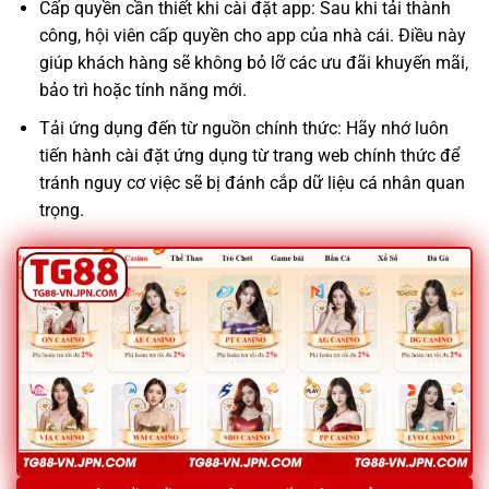
Cấp quyền cần thiết khi cài đặt app: Sau khi tải thành
công, hội viên cấp quyền cho app của nhà cái. Điều này
giúp khách hàng sẽ không bỏ lỡ các ưu đãi khuyến mãi,
bảo trì hoặc tính năng mới.
Tải ứng dụng đến từ nguồn chính thức: Hãy nhớ luôn
tiến hành cài đặt ứng dụng từ trang web chính thức để
tránh nguy cơ việc sẽ bị đánh cắp dữ liệu cá nhân quan
trọng.