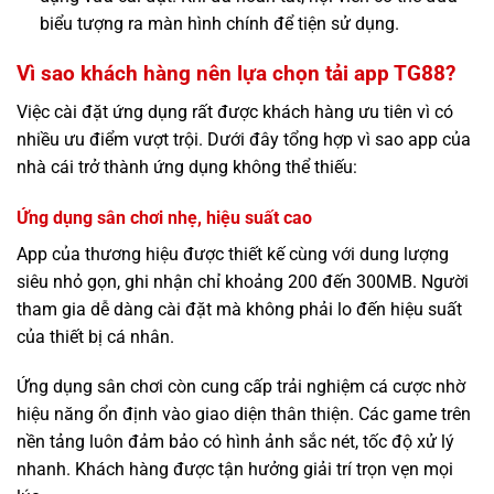
biểu tượng ra màn hình chính để tiện sử dụng.
Vì sao khách hàng nên lựa chọn tải app TG88?
Việc cài đặt ứng dụng rất được khách hàng ưu tiên vì có
nhiều ưu điểm vượt trội. Dưới đây tổng hợp vì sao app của
nhà cái trở thành ứng dụng không thể thiếu:
Ứng dụng sân chơi nhẹ, hiệu suất cao
App của thương hiệu được thiết kế cùng với dung lượng
siêu nhỏ gọn, ghi nhận chỉ khoảng 200 đến 300MB. Người
tham gia dễ dàng cài đặt mà không phải lo đến hiệu suất
của thiết bị cá nhân.
Ứng dụng sân chơi còn cung cấp trải nghiệm cá cược nhờ
hiệu năng ổn định vào giao diện thân thiện. Các game trên
nền tảng luôn đảm bảo có hình ảnh sắc nét, tốc độ xử lý
nhanh. Khách hàng được tận hưởng giải trí trọn vẹn mọi