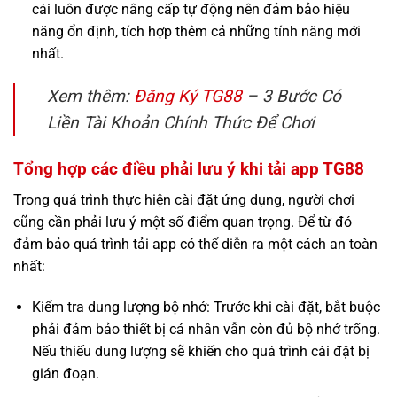
cái luôn được nâng cấp tự động nên đảm bảo hiệu
năng ổn định, tích hợp thêm cả những tính năng mới
nhất.
Xem thêm:
Đăng Ký TG88
– 3 Bước Có
Liền Tài Khoản Chính Thức Để Chơi
Tổng hợp các điều phải lưu ý khi tải app TG88
Trong quá trình thực hiện cài đặt ứng dụng, người chơi
cũng cần phải lưu ý một số điểm quan trọng. Để từ đó
đảm bảo quá trình tải app có thể diễn ra một cách an toàn
nhất:
Kiểm tra dung lượng bộ nhớ: Trước khi cài đặt, bắt buộc
phải đảm bảo thiết bị cá nhân vẫn còn đủ bộ nhớ trống.
Nếu thiếu dung lượng sẽ khiến cho quá trình cài đặt bị
gián đoạn.