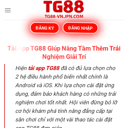
Bỏ
qua
nội
dung
ĐĂNG KÝ
ĐĂNG NHẬP
Tải App TG88 Giúp Nâng Tầm Thêm Trải
Nghiệm Giải Trí
Hiện
tải app TG88
đã có đủ lựa chọn cho
2 hệ điều hành phổ biến nhất chính là
Android và iOS. Khi lựa chọn cài đặt ứng
dụng, đảm bảo khách hàng có những trải
nghiệm chơi tốt nhất. Hội viên đừng bỏ lỡ
cơ hội khám phá tính năng đẳng cấp tại
sân chơi chỉ với một vài thao tác cài đặt