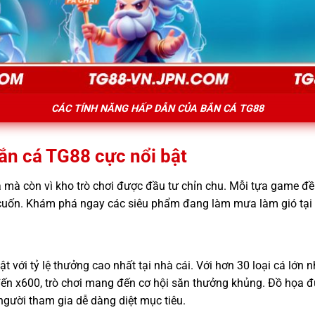
CÁC TÍNH NĂNG HẤP DẪN CỦA BẮN CÁ TG88
ắn cá TG88 cực nổi bật
mà còn vì kho trò chơi được đầu tư chỉn chu. Mỗi tựa game đều 
ôi cuốn. Khám phá ngay các siêu phẩm đang làm mưa làm gió tại 
bật với tỷ lệ thưởng cao nhất tại nhà cái. Với hơn 30 loại cá lớn 
đến x600, trò chơi mang đến cơ hội săn thưởng khủng. Đồ họa đ
 người tham gia dễ dàng diệt mục tiêu.