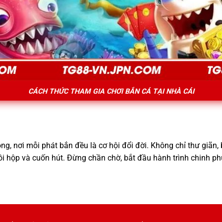
CÁCH THỨC THAM GIA CHƠI BẮN CÁ TẠI NHÀ CÁI
động, nơi mỗi phát bắn đều là cơ hội đổi đời. Không chỉ thư giãn
 hộp và cuốn hút. Đừng chần chờ, bắt đầu hành trình chinh p