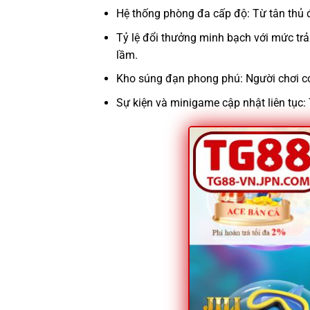
Hệ thống phòng đa cấp độ: Từ tân thủ 
Tỷ lệ đổi thưởng minh bạch với mức tr
lầm.
Kho súng đạn phong phú: Người chơi có
Sự kiện và minigame cập nhật liên tục: