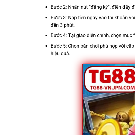
Bước 2: Nhấn nút “đăng ký”, điền đầy đ
Bước 3: Nạp tiền ngay vào tài khoản vớ
đến 3 phút.
Bước 4: Tại giao diện chính, chọn mục “
Bước 5: Chọn bàn chơi phù hợp với cấp 
hiệu quả.