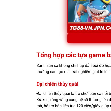
Tổng hợp các tựa game b
Sảnh săn cá không chỉ hấp dẫn bởi đồ họa 
thưởng cao tạo nên trải nghiệm giải trí l
Đại chiến thủy quái
Đại chiến thủy quái là trò chơi bắn cá nổi 
Kraken, rồng vàng cùng hệ số thưởng lên 
mà, hỗ trợ bắn liên tục 120 viên/giây giúp