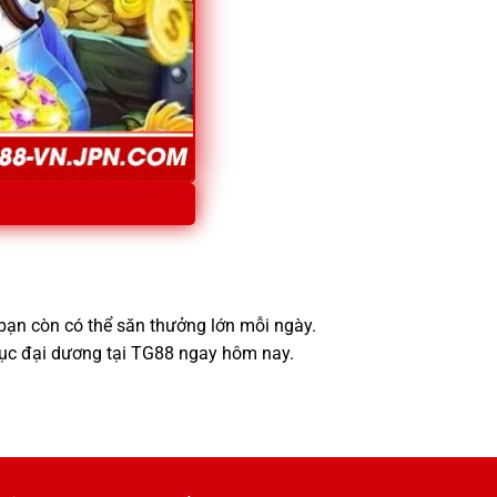
, bạn còn có thể săn thưởng lớn mỗi ngày.
hục đại dương tại TG88 ngay hôm nay.