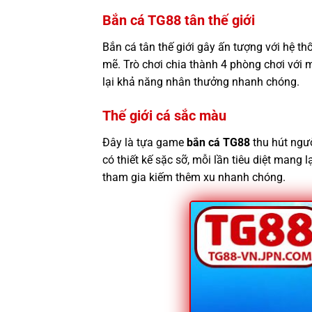
Bắn cá TG88 tân thế giới
Bắn cá tân thế giới gây ấn tượng với hệ t
mẽ. Trò chơi chia thành 4 phòng chơi với
lại khả năng nhân thưởng nhanh chóng.
Thế giới cá sắc màu
Đây là tựa game
bắn cá TG88
thu hút ngư
có thiết kế sặc sỡ, mỗi lần tiêu diệt man
tham gia kiếm thêm xu nhanh chóng.