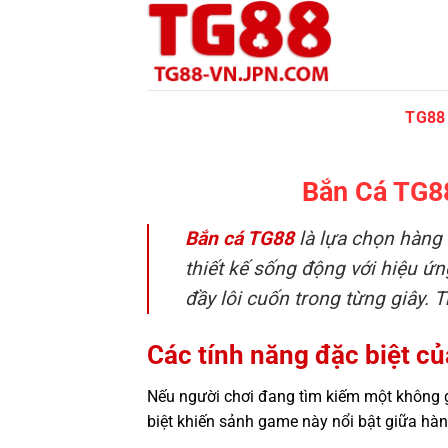
Bỏ
qua
nội
dung
TG88
Bắn Cá TG8
Bắn cá TG88
là lựa chọn hàng 
thiết kế sống động với hiệu ứ
đầy lôi cuốn trong từng giây. 
Các tính năng đặc biệt c
Nếu người chơi đang tìm kiếm một không gi
biệt khiến sảnh game này nổi bật giữa hàng