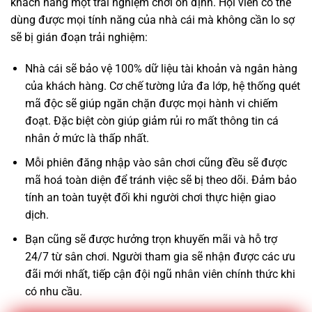
khách hàng một trải nghiệm chơi ổn định. Hội viên có thể
dùng được mọi tính năng của nhà cái mà không cần lo sợ
sẽ bị gián đoạn trải nghiệm:
Nhà cái sẽ bảo vệ 100% dữ liệu tài khoản và ngân hàng
của khách hàng. Cơ chế tường lửa đa lớp, hệ thống quét
mã độc sẽ giúp ngăn chặn được mọi hành vi chiếm
đoạt. Đặc biệt còn giúp giảm rủi ro mất thông tin cá
nhân ở mức là thấp nhất.
Mỗi phiên đăng nhập vào sân chơi cũng đều sẽ được
mã hoá toàn diện để tránh việc sẽ bị theo dõi. Đảm bảo
tính an toàn tuyệt đối khi người chơi thực hiện giao
dịch.
Bạn cũng sẽ được hưởng trọn khuyến mãi và hỗ trợ
24/7 từ sân chơi. Người tham gia sẽ nhận được các ưu
đãi mới nhất, tiếp cận đội ngũ nhân viên chính thức khi
có nhu cầu.